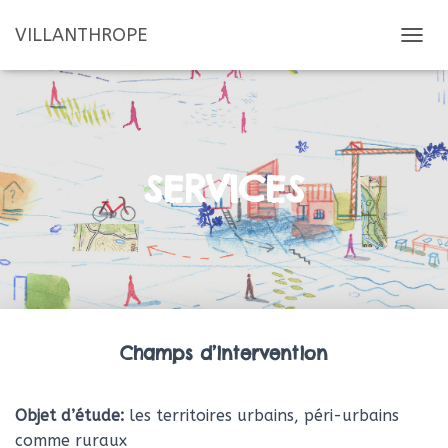
VILLANTHROPE
D
É
P
L
I
E
R
SERVICES
L
A
N
A
V
I
G
A
T
Champs d’intervention
I
O
N
Objet d’étude:
les territoires urbains, péri-urbains
comme ruraux