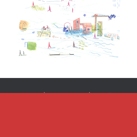
ACCUEIL
À PROPOS
ACTUALITÉS
SERVICES
RÉFÉRENCES
BOÎTE À OUTILS
LEXIQUE
CAUSERIES VILLANTHROPIQUES