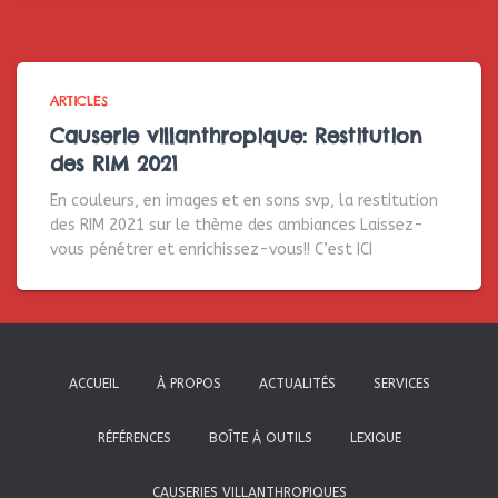
ARTICLES
Causerie villanthropique: Restitution
des RIM 2021
En couleurs, en images et en sons svp, la restitution
des RIM 2021 sur le thème des ambiances Laissez-
vous pénétrer et enrichissez-vous!! C’est ICI
ACCUEIL
À PROPOS
ACTUALITÉS
SERVICES
RÉFÉRENCES
BOÎTE À OUTILS
LEXIQUE
CAUSERIES VILLANTHROPIQUES