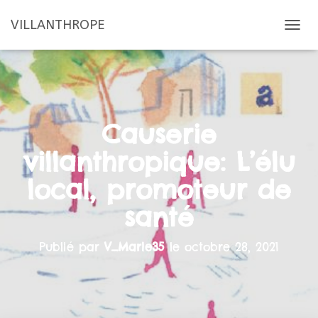
VILLANTHROPE
D
É
P
L
I
E
R
Causerie
L
A
villanthropique: L’élu
N
A
local, promoteur de
V
I
santé
G
A
T
Publié par
V_Marie35
le
octobre 28, 2021
I
O
N