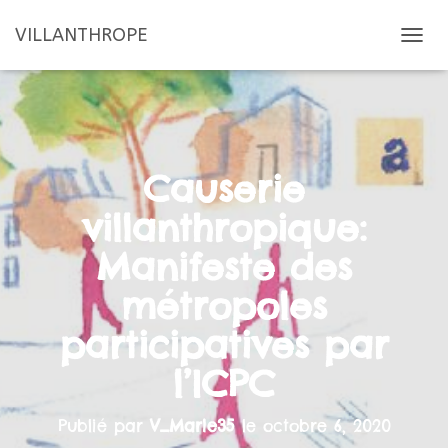
VILLANTHROPE
D
É
P
L
I
E
R
Causerie
L
A
villanthropique:
N
A
Manifeste des
V
I
métropoles
G
A
participatives par
T
I
l’ICPC
O
N
Publié par
V_Marie35
le
octobre 6, 2020