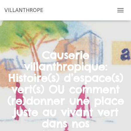
VILLANTHROPE
D
É
P
L
I
E
R
Causerie
L
A
villanthropique:
N
A
Histoire(s) d’espace(s)
V
I
vert(s) OU comment
G
A
(re)donner une place
T
I
juste au vivant vert
O
N
dans nos