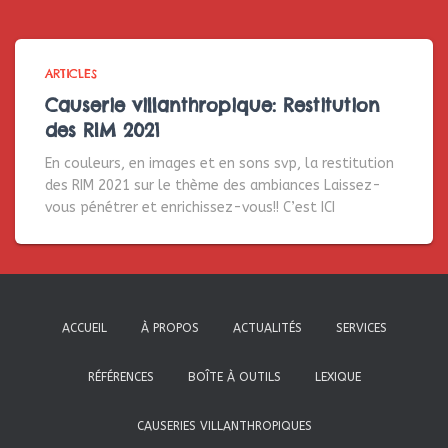
ARTICLES
Causerie villanthropique: Restitution
des RIM 2021
En couleurs, en images et en sons svp, la restitution
des RIM 2021 sur le thème des ambiances Laissez-
vous pénétrer et enrichissez-vous!! C’est ICI
ACCUEIL
À PROPOS
ACTUALITÉS
SERVICES
RÉFÉRENCES
BOÎTE À OUTILS
LEXIQUE
CAUSERIES VILLANTHROPIQUES