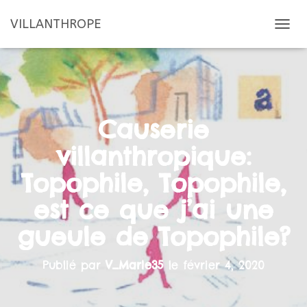
VILLANTHROPE
D
É
P
L
I
E
R
Causerie
L
A
villanthropique:
N
A
Topophile, Topophile,
V
I
est ce que j’ai une
G
A
gueule de Topophile?
T
I
O
Publié par
V_Marie35
le
février 4, 2020
N