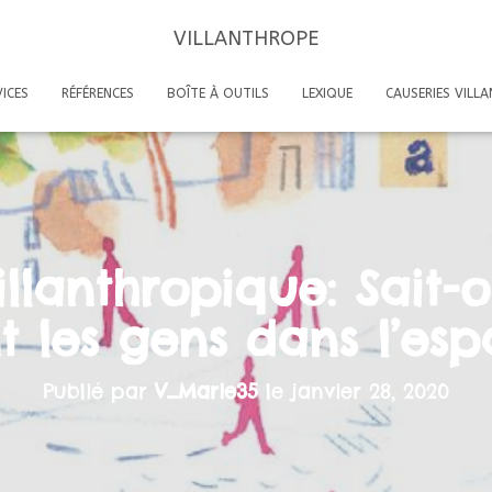
VILLANTHROPE
ICES
RÉFÉRENCES
BOÎTE À OUTILS
LEXIQUE
CAUSERIES VILL
illanthropique: Sait-
t les gens dans l’esp
Publié par
V_Marie35
le
janvier 28, 2020