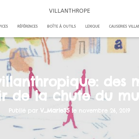
VILLANTHROPE
ICES
RÉFÉRENCES
BOÎTE À OUTILS
LEXIQUE
CAUSERIES VILL
illanthropique: des 
r de la chute du mu
Publié par
V_Marie35
le
novembre 26, 2019