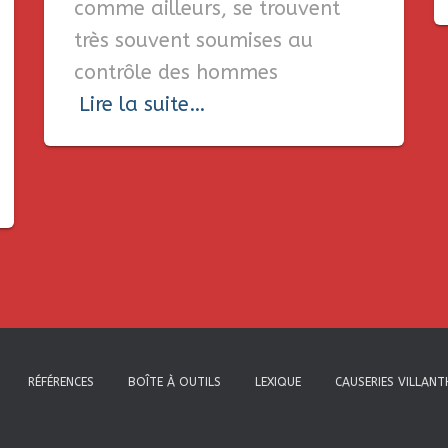
comme ailleurs, se trouvent
très souvent soumises au
contrôle des hommes
Lire la suite…
RÉFÉRENCES
BOÎTE À OUTILS
LEXIQUE
CAUSERIES VILLAN