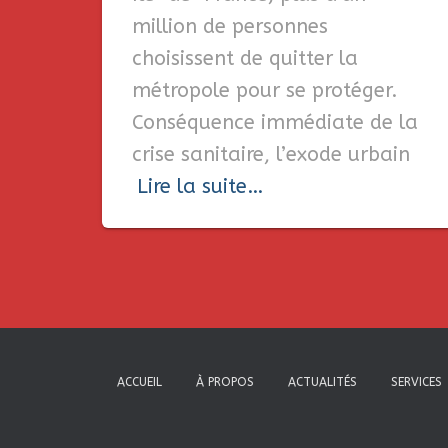
million de personnes
choisissent de quitter la
métropole pour se protéger.
Conséquence immédiate de la
crise sanitaire, l’exode urbain
Lire la suite…
ACCUEIL
À PROPOS
ACTUALITÉS
SERVICES