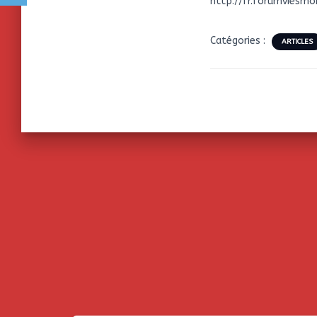
http://fr.forumviesm
Catégories :
ARTICLES