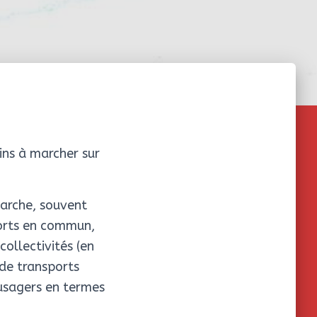
ins à marcher sur
marche, souvent
orts en commun,
ollectivités (en
 de transports
s usagers en termes