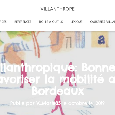
VILLANTHROPE
ICES
RÉFÉRENCES
BOÎTE À OUTILS
LEXIQUE
CAUSERIES VILL
illanthropique: Bonne
voriser la mobilité 
Bordeaux
Publié par
V_Marie35
le
octobre 14, 2019