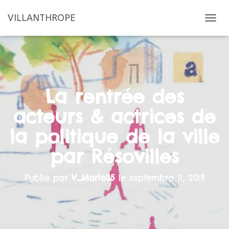
VILLANTHROPE
D
É
P
L
I
E
R
La rentrée des
L
A
acteurs & actrices de
N
A
la politique de la ville
V
I
par Résovilles
G
A
T
Publié par
V_Marie35
le
septembre 11, 2019
I
O
N