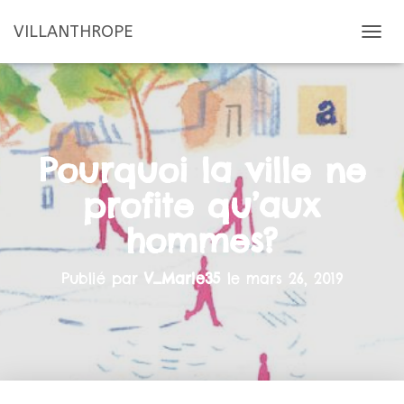
VILLANTHROPE
D
É
P
L
I
E
R
Pourquoi la ville ne
L
A
profite qu’aux
N
A
hommes?
V
I
G
Publié par
V_Marie35
le
mars 26, 2019
A
T
I
O
N